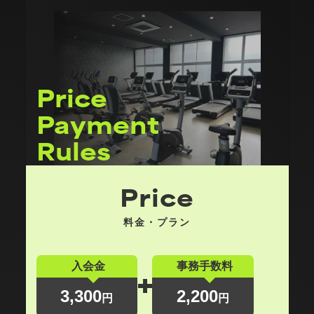
Price
Payment
Rules
料金・お支払い・注意事項
Price
料金・プラン
入会金
事務手数料
3
,
300
2
,
200
円
円