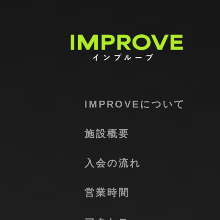
コ
ナ
ン
ビ
テ
ゲ
ン
ー
ツ
シ
へ
ョ
ス
ン
キ
に
ッ
移
プ
動
IMPROVEについて
施設概要
入会の流れ
営業時間