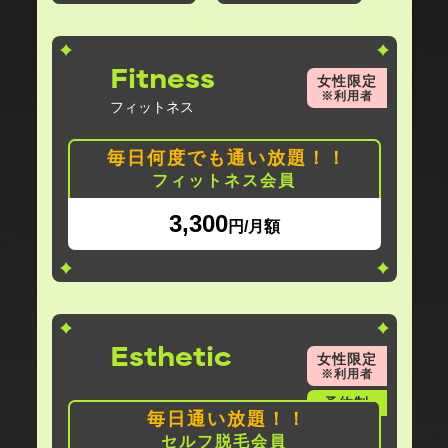
Fitness
女性限定
※利用者
フィットネス
毎日何度でも通い放題！！
フィットネス会員
3,300
円/月額
Esthetic
女性限定
※利用者
予約制
毎日通い放題！！
セルフ脱毛会員